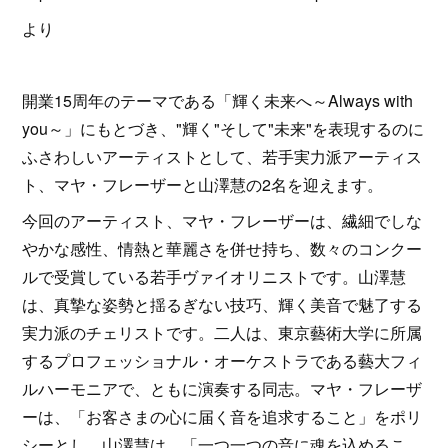
より
開業15周年のテーマである「輝く未来へ～Always with
you～」にもとづき、"輝く"そして"未来"を表現するのに
ふさわしいアーティストとして、若手実力派アーティス
ト、マヤ・フレーザーと山澤慧の2名を迎えます。
今回のアーティスト、マヤ・フレーザーは、繊細でしな
やかな感性、情熱と華麗さを併せ持ち、数々のコンクー
ルで受賞している若手ヴァイオリニストです。山澤慧
は、真摯な姿勢と揺るぎない技巧、輝く美音で魅了する
実力派のチェリストです。二人は、東京藝術大学に所属
するプロフェッショナル・オーケストラである藝大フィ
ルハーモニアで、ともに演奏する同志。マヤ・フレーザ
ーは、「お客さまの心に届く音を追求すること」をポリ
シーとし、山澤慧は、「一つ一つの音に魂を込めるこ